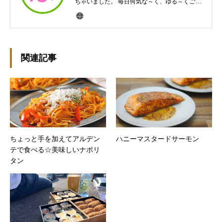
ちゃいました。 毎日何気な～く、ゆる～くご飯
作ってますんで、ゆる～い感じで見て頂けたら
と思います。好きな食べ物はパンケーキと苺シ
ョート。 ※ダイエットブログではありません
m(￣ｰ￣)m
関連記事
ちょっと手を加えてアルデン
ハニーマスタードサーモン
テで食べる☆美味しいナポリ
タン