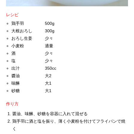
レシピ
鶏手羽 500g
大根おろし 300g
おろし生姜 少々
小麦粉 適量
酒 少々
塩 少々
出汁 350cc
醬油 大2
味醂 大1
砂糖 大1
作り方
醤油、味醂、砂糖を容器に入れて混ぜる
鶏手羽に酒と塩を振り、薄く小麦粉を付けてフライパンで焼
く