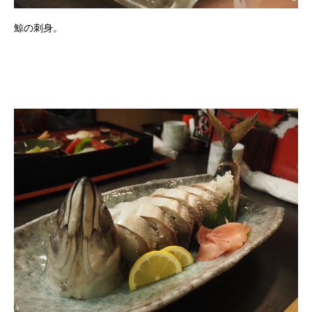
鯨の刺身。