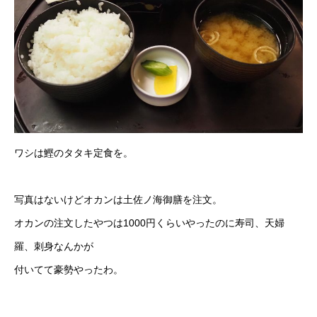
ワシは鰹のタタキ定食を。
写真はないけどオカンは土佐ノ海御膳を注文。
オカンの注文したやつは1000円くらいやったのに寿司、天婦
羅、刺身なんかが
付いてて豪勢やったわ。