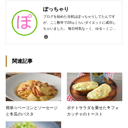
ぽっちゃり
ブログを始めた当初はぽっちゃりしてたんです
が、ここ数年で20㎏くらいダイエットに成功し
ちゃいました。 毎日何気な～く、ゆる～くご飯
作ってますんで、ゆる～い感じで見て頂けたら
と思います。好きな食べ物はパンケーキと苺シ
ョート。 ※ダイエットブログではありません
m(￣ｰ￣)m
関連記事
簡単☆ベーコンとソーセージ
ポテトサラダを乗せた🥦フォ
と冬瓜のパスタ
カッチャのトースト