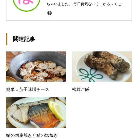
ちゃいました。 毎日何気な～く、ゆる～くご飯
作ってますんで、ゆる～い感じで見て頂けたら
と思います。好きな食べ物はパンケーキと苺シ
ョート。 ※ダイエットブログではありません
m(￣ｰ￣)m
関連記事
簡単☆茄子味噌チーズ
松茸ご飯
鯖の幽庵焼きと鯖の塩焼き