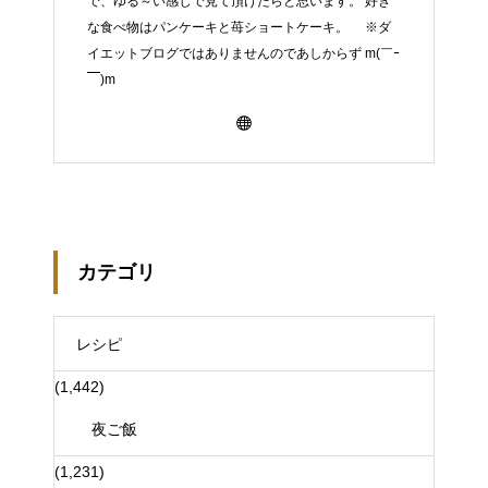
で、ゆる～い感じで見て頂けたらと思います。 好き
な食べ物はパンケーキと苺ショートケーキ。 ※ダ
イエットブログではありませんのであしからず m(￣ｰ
￣)m
カテゴリ
レシピ
(1,442)
夜ご飯
(1,231)