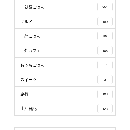
朝昼ごはん
254
グルメ
180
外ごはん
80
外カフェ
106
おうちごはん
17
スイーツ
3
旅行
103
生活日記
123