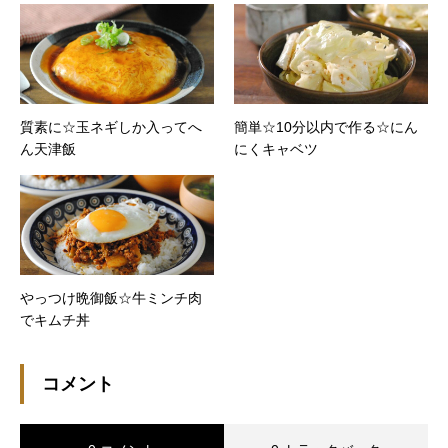
質素に☆玉ネギしか入ってへ
簡単☆10分以内で作る☆にん
ん天津飯
にくキャベツ
やっつけ晩御飯☆牛ミンチ肉
でキムチ丼
コメント