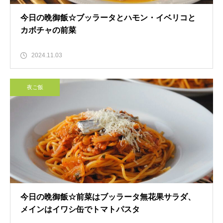
今日の晩御飯☆ブッラータとハモン・イベリコと
カボチャの前菜
2024.11.03
夜ご飯
今日の晩御飯☆前菜はブッラータ無花果サラダ、
メインはイワシ缶でトマトパスタ