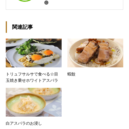
作ってますんで、ゆる～い感じで見て頂けたら
と思います。好きな食べ物はパンケーキと苺シ
ョート。 ※ダイエットブログではありません
m(￣ｰ￣)m
関連記事
トリュフサルサで食べる☆目
蝦餃
玉焼き乗せホワイトアスパラ
白アスパラのお浸し