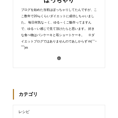
ぽっちゃり
ブログを始めた当初はぽっちゃりしてたんですが、こ
こ数年で20㎏くらいダイエットに成功しちゃいまし
た。 毎日何気な～く、ゆる～くご飯作ってますん
で、ゆる～い感じで見て頂けたらと思います。 好き
な食べ物はパンケーキと苺ショートケーキ。 ※ダ
イエットブログではありませんのであしからず m(￣ｰ
￣)m
カテゴリ
レシピ