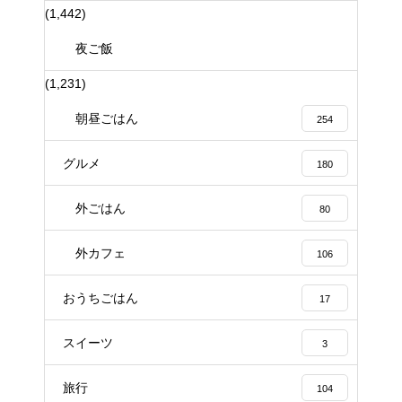
(1,442)
夜ご飯
(1,231)
朝昼ごはん
254
グルメ
180
外ごはん
80
外カフェ
106
おうちごはん
17
スイーツ
3
旅行
104