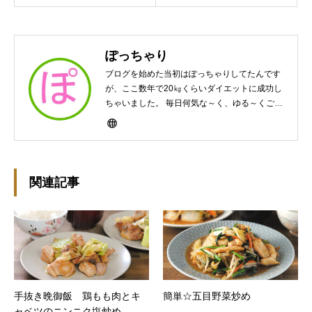
ぽっちゃり
ブログを始めた当初はぽっちゃりしてたんです
が、ここ数年で20㎏くらいダイエットに成功し
ちゃいました。 毎日何気な～く、ゆる～くご飯
作ってますんで、ゆる～い感じで見て頂けたら
と思います。好きな食べ物はパンケーキと苺シ
ョート。 ※ダイエットブログではありません
m(￣ｰ￣)m
関連記事
手抜き晩御飯 鶏もも肉とキ
簡単☆五目野菜炒め
ャベツのニンニク塩炒め