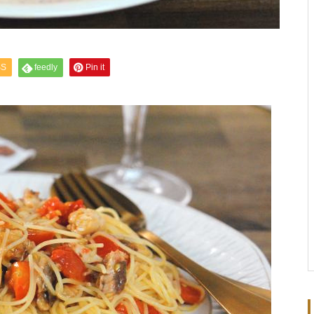
SS
feedly
Pin it