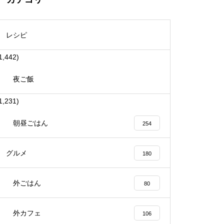
レシピ
1,442)
夜ご飯
1,231)
朝昼ごはん
254
グルメ
180
外ごはん
80
外カフェ
106