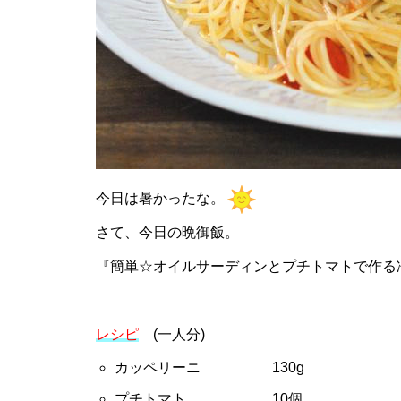
今日は暑かったな。
さて、今日の晩御飯。
『簡単☆オイルサーディンとプチトマトで作る
レシピ
(一人分)
カッペリーニ 130g
プチトマト 10個