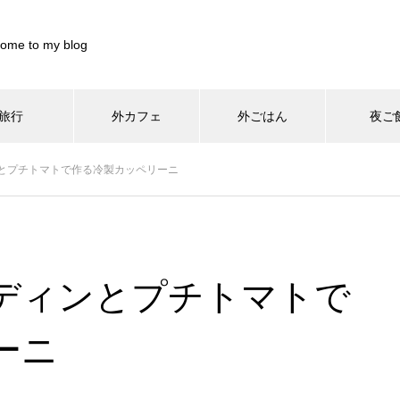
ome to my blog
旅行
外カフェ
外ごはん
夜ご
899844/pocharinikki.com/public_html/wp-content/themes/muum_t
とプチトマトで作る冷製カッペリーニ
/home/xs899844/pocharinikki.com/public_html/wp-co
37
/pocharinikki.com/public_html/wp-content/themes/muum_tcd085
/home/xs899844/pocharinikki.com/public_html/w
hp
48
ディンとプチトマトで
ーニ