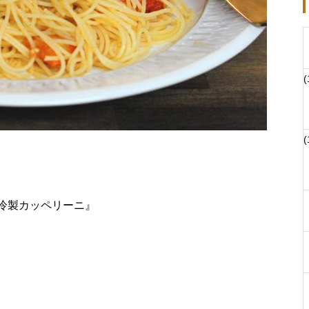
(
(
冷製カッペリーニ』