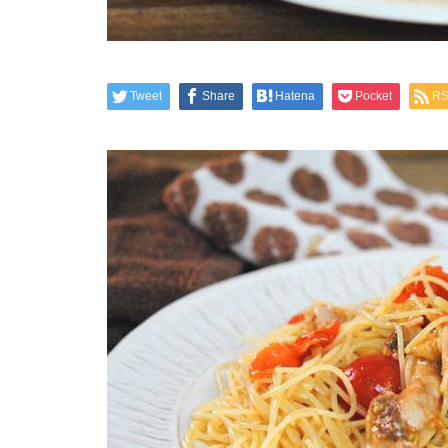
Tweet
Share
Hatena
Pocket
R