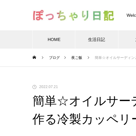
Welc
HOME
生活日記
Warning
/home/xs
ブログ
夜ご飯
簡単☆オイルサーディン
Warning
/home/xs899844
Warning
content/themes/muum_tcd085/functions/menu.p
2022.07.21
簡単☆オイルサー
作る冷製カッペリ