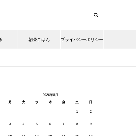
飯
朝昼ごはん
プライバシーポリシー
cd085/functions/menu.php
37
Warning
ntent/themes/muum_tcd085/functions/menu.php
/functions/menu.php
48
p-
2026年8月
月
火
水
木
金
土
日
1
2
3
4
5
6
7
8
9