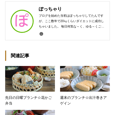
ぽっちゃり
ブログを始めた当初はぽっちゃりしてたんです
が、ここ数年で20㎏くらいダイエットに成功し
ちゃいました。 毎日何気な～く、ゆる～くご飯
作ってますんで、ゆる～い感じで見て頂けたら
と思います。好きな食べ物はパンケーキと苺シ
ョート。 ※ダイエットブログではありません
m(￣ｰ￣)m
関連記事
先日の日曜ブランチ☆花かご
週末のブランチ☆出汁巻きア
弁当
ゲイン