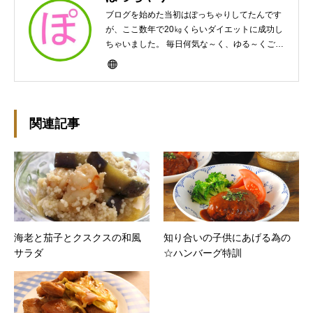
ブログを始めた当初はぽっちゃりしてたんです
が、ここ数年で20㎏くらいダイエットに成功し
ちゃいました。 毎日何気な～く、ゆる～くご飯
作ってますんで、ゆる～い感じで見て頂けたら
と思います。好きな食べ物はパンケーキと苺シ
ョート。 ※ダイエットブログではありません
m(￣ｰ￣)m
関連記事
海老と茄子とクスクスの和風
知り合いの子供にあげる為の
サラダ
☆ハンバーグ特訓