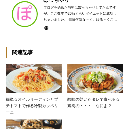
ぽっちゃり
ブログを始めた当初はぽっちゃりしてたんです
が、ここ数年で20㎏くらいダイエットに成功し
ちゃいました。 毎日何気な～く、ゆる～くご飯
作ってますんで、ゆる～い感じで見て頂けたら
と思います。好きな食べ物はパンケーキと苺シ
ョート。 ※ダイエットブログではありません
m(￣ｰ￣)m
関連記事
簡単☆オイルサーディンとプ
酸味の効いたタレで食べる☆
チトマトで作る冷製カッペリ
鶏肉の・・・ なによ？
ーニ