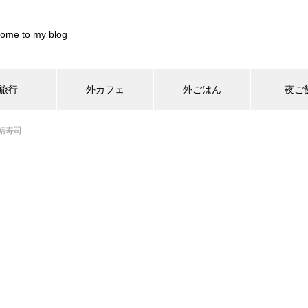
ome to my blog
旅行
外カフェ
外ごはん
夜ご
/home/xs899844/pocharinikki.com/public_html/wp-content/th
鯖寿司
home/xs899844/pocharinikki.com/public_html/wp-content/theme