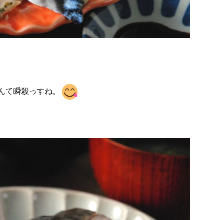
んて瞬殺っすね。