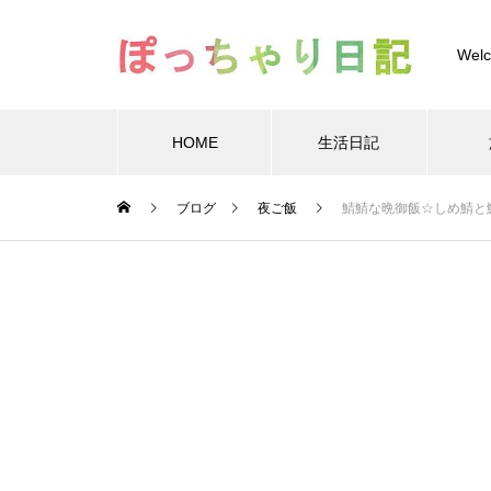
Welc
HOME
生活日記
Warning
ブログ
夜ご飯
鯖鯖な晩御飯☆しめ鯖と
Warning
/