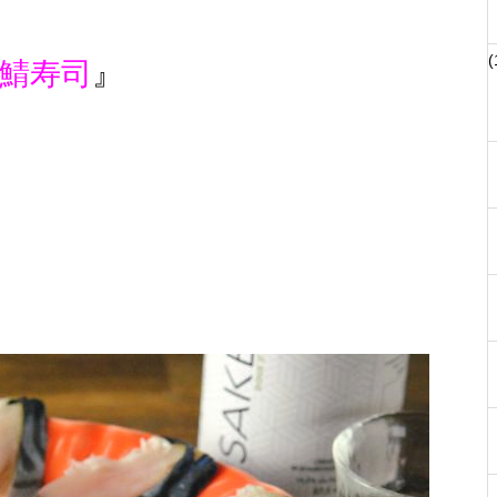
(
鯖寿司
』