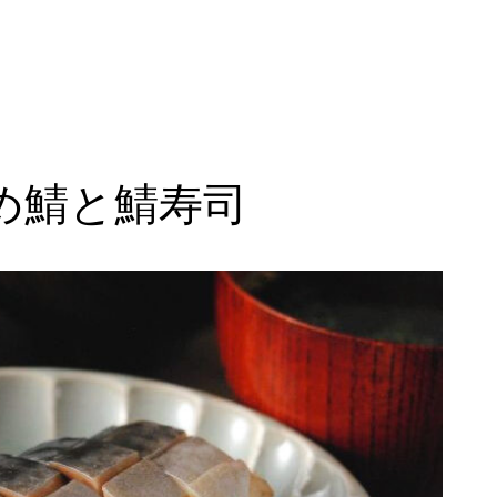
め鯖と鯖寿司