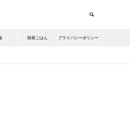
飯
朝昼ごはん
プライバシーポリシー
emes/muum_tcd085/functions/menu.php
37
s/muum_tcd085/functions/menu.php
48