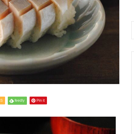
SS
feedly
Pin it