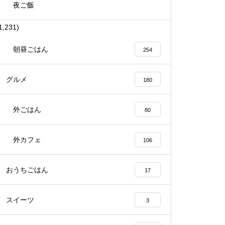
夜ご飯
1,231)
朝昼ごはん
254
グルメ
180
外ごはん
80
外カフェ
106
おうちごはん
17
スイーツ
3