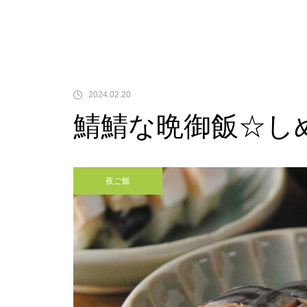
2024.02.20
鯖鯖な晩御飯☆し
夜ご飯