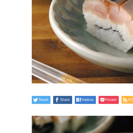
Tweet
Share
Hatena
Pocket
R