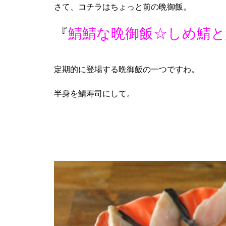
さて、コチラはちょっと前の晩御飯。
『
鯖鯖な晩御飯☆しめ鯖と
定期的に登場する晩御飯の一つですわ。
半身を鯖寿司にして。