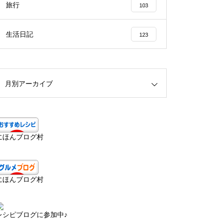
旅行
103
生活日記
123
月別アーカイブ
にほんブログ村
にほんブログ村
レシピブログに参加中♪