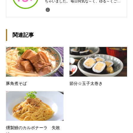
ちゃいました。 毎日何気な～く、ゆる～くご飯
作ってますんで、ゆる～い感じで見て頂けたら
と思います。好きな食べ物はパンケーキと苺シ
ョート。 ※ダイエットブログではありません
m(￣ｰ￣)m
関連記事
豚角煮そば
節分☆玉子太巻き
燻製鰻のカルボナーラ 失敗