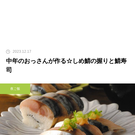
2023.12.17
中年のおっさんが作る☆しめ鯖の握りと鯖寿
司
夜ご飯