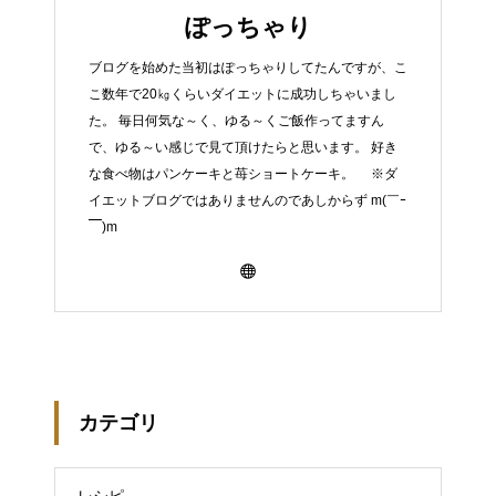
ぽっちゃり
ブログを始めた当初はぽっちゃりしてたんですが、こ
こ数年で20㎏くらいダイエットに成功しちゃいまし
た。 毎日何気な～く、ゆる～くご飯作ってますん
で、ゆる～い感じで見て頂けたらと思います。 好き
な食べ物はパンケーキと苺ショートケーキ。 ※ダ
イエットブログではありませんのであしからず m(￣ｰ
￣)m
カテゴリ