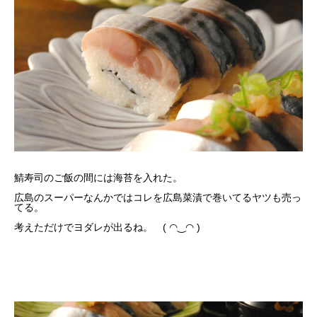
鯖寿司のご飯の間には海苔を入れた。
広島のスーパーなんかではコレを広島菜漬で巻いてるヤツも売っ
てる。
考えただけでヨダレが出るね。 ( ◠‿◠ )