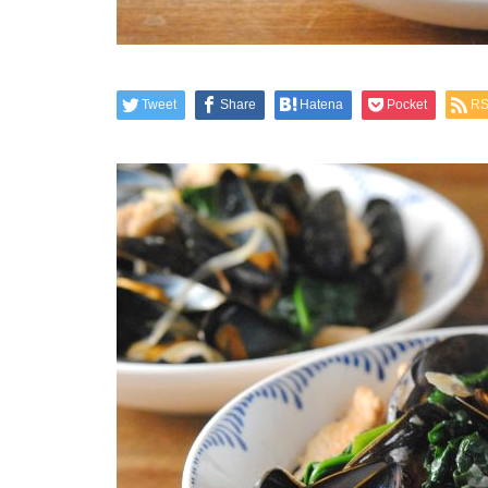
Tweet
Share
Hatena
Pocket
R