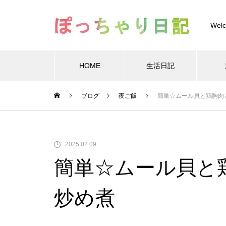
Welc
HOME
生活日記
Warning
/home/xs
ブログ
夜ご飯
簡単☆ムール貝と鶏胸肉
Warning
/home/xs899844
Warning
content/themes/muum_tcd085/functions/menu.p
2025.02.09
簡単☆ムール貝と
炒め煮