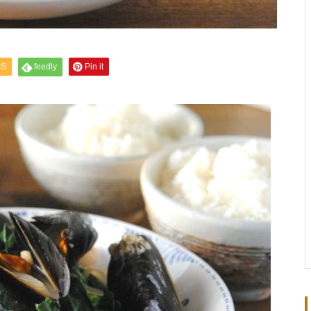
SS
feedly
Pin it