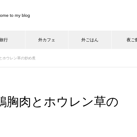
ome to my blog
旅行
外カフェ
外ごはん
夜ご
899844/pocharinikki.com/public_html/wp-content/themes/muum_t
とホウレン草の炒め煮
/home/xs899844/pocharinikki.com/public_html/wp-co
37
/pocharinikki.com/public_html/wp-content/themes/muum_tcd085
/home/xs899844/pocharinikki.com/public_html/w
hp
48
鶏胸肉とホウレン草の