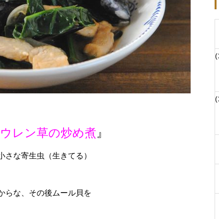
(
(
ホウレン草の炒め煮
』
小さな寄生虫（生きてる）
からな、その後ムール貝を