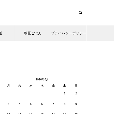
飯
朝昼ごはん
プライバシーポリシー
cd085/functions/menu.php
37
Warning
ntent/themes/muum_tcd085/functions/menu.php
/functions/menu.php
48
p-
2026年8月
月
火
水
木
金
土
日
1
2
3
4
5
6
7
8
9