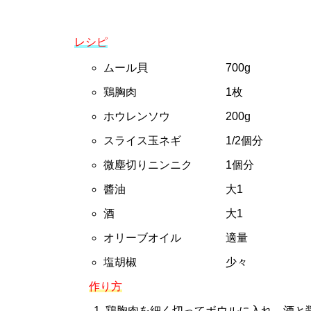
レシピ
ムール貝 700g
鶏胸肉 1枚
ホウレンソウ 200g
スライス玉ネギ 1/2個分
微塵切りニンニク 1個分
醬油 大1
酒 大1
オリーブオイル 適量
塩胡椒 少々
作り方
鶏胸肉を細く切ってボウルに入れ、酒と醤