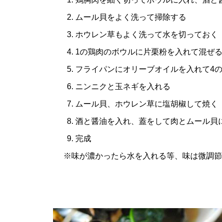
ムール貝をよく洗って掃除する
ホウレン草もよく洗って水を切っておく
1の鶏肉のボウルに片栗粉を入れて混ぜ
フライパンにオリーブオイルを入れて4
ニンニクと玉ネギを入れる
ムール貝、ホウレン草に塩胡椒して焼く
酒と醤油を入れ、蓋をして肉とムール貝
完成
※味が濃かったら水を入れる等、味は微調節