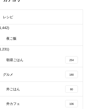
レシピ
1,442)
夜ご飯
1,231)
朝昼ごはん
254
グルメ
180
外ごはん
80
外カフェ
106