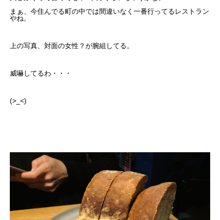
まぁ、今住んでる町の中では間違いなく一番行ってるレストラン
やね。
上の写真、対面の女性？が腕組してる。
威嚇してるわ・・・
(>_<)