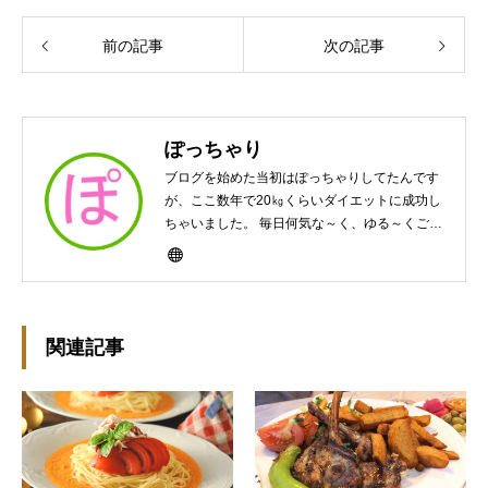
前の記事
次の記事
ぽっちゃり
ブログを始めた当初はぽっちゃりしてたんです
が、ここ数年で20㎏くらいダイエットに成功し
ちゃいました。 毎日何気な～く、ゆる～くご飯
作ってますんで、ゆる～い感じで見て頂けたら
と思います。好きな食べ物はパンケーキと苺シ
ョート。 ※ダイエットブログではありません
m(￣ｰ￣)m
関連記事