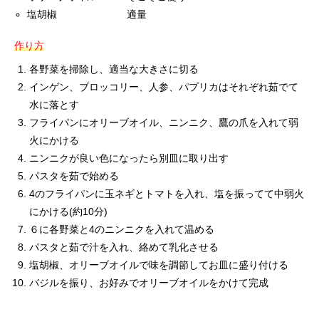
塩胡椒 適量
作り方
各野菜を掃除し、適当な大きさに切る
インゲン、ブロッコリー、人参、パプリカはそれぞれ茹でて
水に落とす
フライパンにオリーブオイル、ニンニク、鷹の爪を入れて弱
火にかける
ニンニクが良い色になったら別皿に取り出す
パスタを茹で始める
4のフライパンに玉ネギとトマトを入れ、塩を振ってて中弱火
にかける(約10分)
６に各野菜と4のニンニクを入れて温める
パスタと茹で汁を入れ、絡めて乳化させる
塩胡椒、オリーブオイルで味を調節してお皿に盛り付ける
バジルを振り、お好みでオリーブオイルをかけて完成