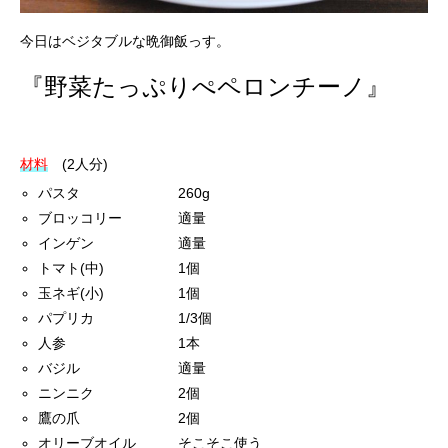
今日はベジタブルな晩御飯っす。
『野菜たっぷりぺペロンチーノ』
材料
(2人分)
パスタ 260g
ブロッコリー 適量
インゲン 適量
トマト(中) 1個
玉ネギ(小) 1個
パプリカ 1/3個
人参 1本
バジル 適量
ニンニク 2個
鷹の爪 2個
オリーブオイル そこそこ使う