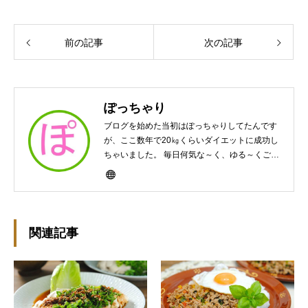
前の記事
次の記事
ぽっちゃり
ブログを始めた当初はぽっちゃりしてたんです
が、ここ数年で20㎏くらいダイエットに成功し
ちゃいました。 毎日何気な～く、ゆる～くご飯
作ってますんで、ゆる～い感じで見て頂けたら
と思います。好きな食べ物はパンケーキと苺シ
ョート。 ※ダイエットブログではありません
m(￣ｰ￣)m
関連記事