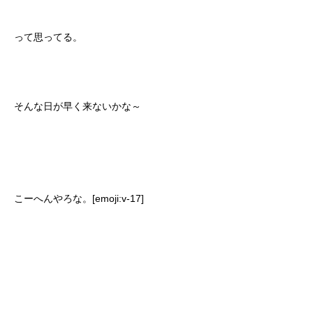
って思ってる。
そんな日が早く来ないかな～
こーへんやろな。[emoji:v-17]