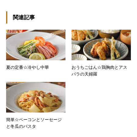
ョート。 ※ダイエットブログではありません
m(￣ｰ￣)m
関連記事
夏の定番☆冷やし中華
おうちごはん☆鶏胸肉とアス
パラの天婦羅
簡単☆ベーコンとソーセージ
と冬瓜のパスタ