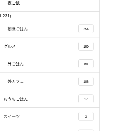
夜ご飯
1,231)
朝昼ごはん
254
グルメ
180
外ごはん
80
外カフェ
106
おうちごはん
17
スイーツ
3