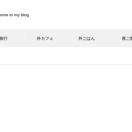
ome to my blog
旅行
外カフェ
外ごはん
夜ご
/home/xs899844/pocharinikki.com/public_html/wp-content/th
home/xs899844/pocharinikki.com/public_html/wp-content/theme