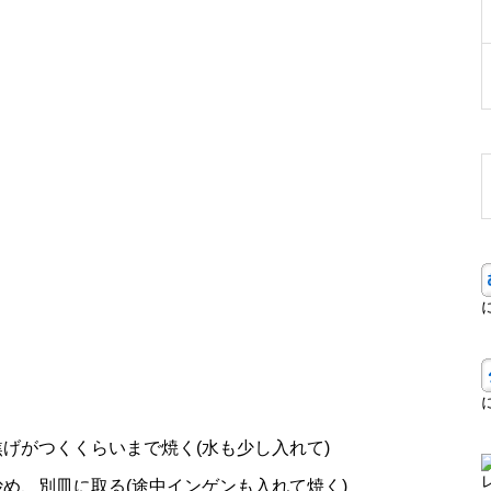
げがつくくらいまで焼く(水も少し入れて)
め、別皿に取る(途中インゲンも入れて焼く)