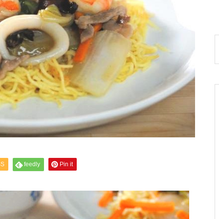
SS
feedly
Pin it