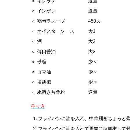
キクラゲ 適量
インゲン 適量
鶏ガラスープ 450㏄
オイスターソース 大1
酒 大2
薄口醤油 大2
砂糖 少々
ゴマ油 少々
塩胡椒 少々
水溶き片栗粉 適量
作り方
フライパンに油を入れ、中華麺をちょっと焦
フライパンに油を入れて豚肉に塩胡椒して炒