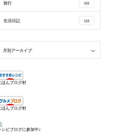
旅行
103
生活日記
123
月別アーカイブ
にほんブログ村
にほんブログ村
レシピブログに参加中♪