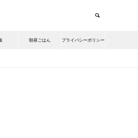
飯
朝昼ごはん
プライバシーポリシー
emes/muum_tcd085/functions/menu.php
37
s/muum_tcd085/functions/menu.php
48