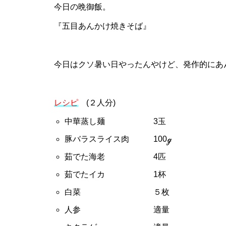
今日の晩御飯。
『五目あんかけ焼きそば』
今日はクソ暑い日やったんやけど、発作的にあ
レシピ
(２人分)
中華蒸し麺 3玉
豚バラスライス肉 100ℊ
茹でた海老 4匹
茹でたイカ 1杯
白菜 ５枚
人参 適量