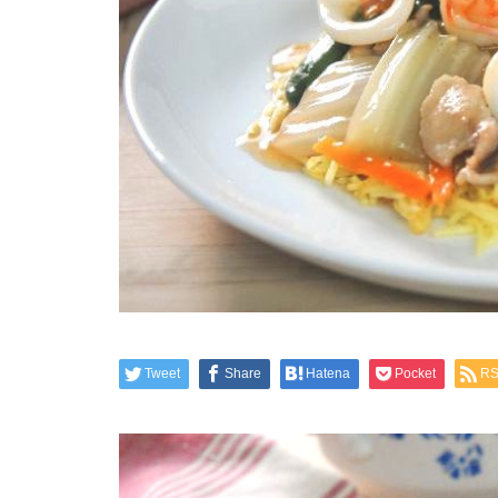
Tweet
Share
Hatena
Pocket
R