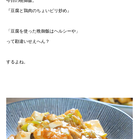
今日の晩御飯。
『豆腐と鶏肉のちょいピリ炒め』
「豆腐を使った晩御飯はヘルシーや」
って勘違いせえへん？
するよね。