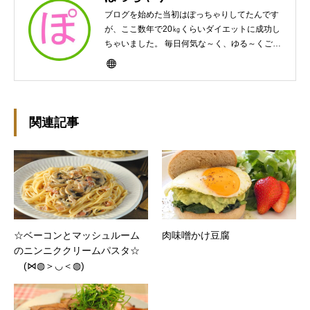
ブログを始めた当初はぽっちゃりしてたんです
が、ここ数年で20㎏くらいダイエットに成功し
ちゃいました。 毎日何気な～く、ゆる～くご飯
作ってますんで、ゆる～い感じで見て頂けたら
と思います。好きな食べ物はパンケーキと苺シ
ョート。 ※ダイエットブログではありません
m(￣ｰ￣)m
関連記事
☆ベーコンとマッシュルーム
肉味噌かけ豆腐
のニンニククリームパスタ☆
(⋈◍＞◡＜◍)