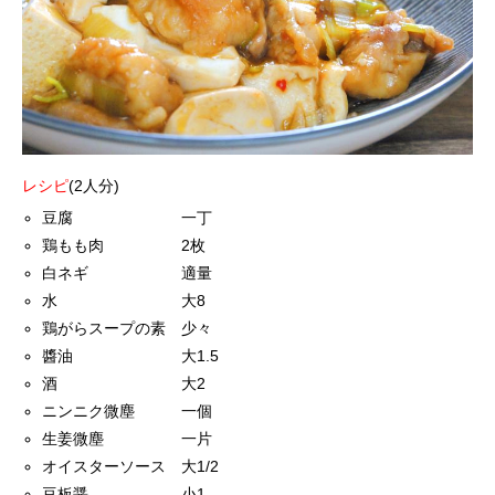
レシピ
(2人分)
豆腐 一丁
鶏もも肉 2枚
白ネギ 適量
水 大8
鶏がらスープの素 少々
醬油 大1.5
酒 大2
ニンニク微塵 一個
生姜微塵 一片
オイスターソース 大1/2
豆板醤 小1