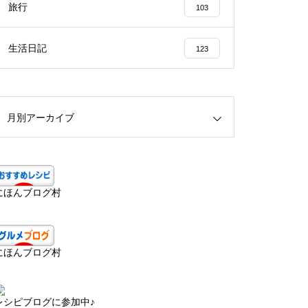
旅行
103
生活日記
123
月別アーカイブ
にほんブログ村
にほんブログ村
レシピブログに参加中♪