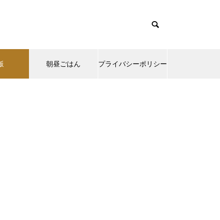
飯
朝昼ごはん
プライバシーポリシー
emes/muum_tcd085/functions/menu.php
37
s/muum_tcd085/functions/menu.php
48