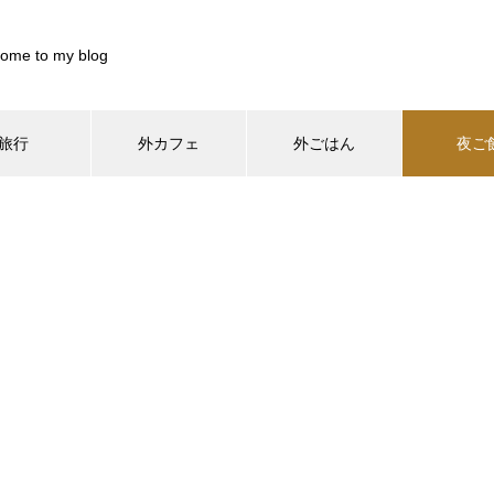
ome to my blog
旅行
外カフェ
外ごはん
夜ご
/home/xs899844/pocharinikki.com/public_html/wp-content/th
home/xs899844/pocharinikki.com/public_html/wp-content/theme