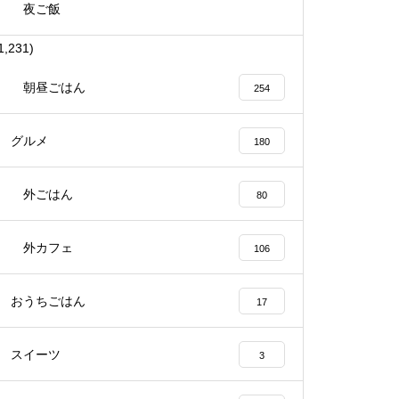
夜ご飯
1,231)
朝昼ごはん
254
グルメ
180
外ごはん
80
外カフェ
106
おうちごはん
17
スイーツ
3