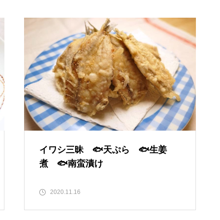
イワシ三昧 🐟天ぷら 🐟生姜
煮 🐟南蛮漬け
2020.11.16