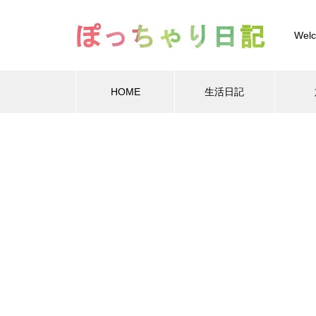
Welc
HOME
生活日記
Warning
Warning
/